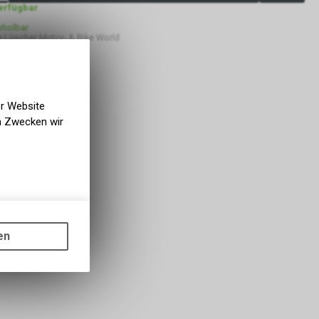
verfügbar
bholbar
 Lüscher Motor- & Bike World
er Website
en Zwecken wir
gen auf
ots, wie die
en
ass die
nformationen