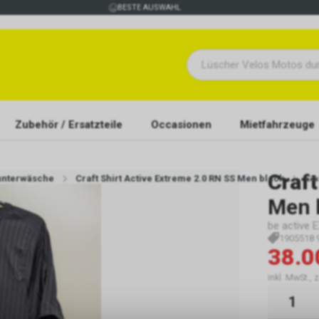
BESTE AUSWAHL
Zubehör / Ersatzteile
Occasionen
Mietfahrzeuge
Craft
unterwäsche
Craft Shirt Active Extreme 2.0 RN SS Men black
Cra
Men 
be active 
1905518 
38.0
inkl. MwSt., 