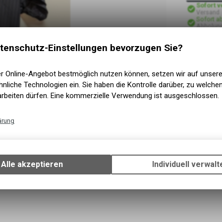
Sofort 
Versand
Sofort a
Abholung
tenschutz-Einstellungen bevorzugen Sie?
er Online-Angebot bestmöglich nutzen können, setzen wir auf unser
nliche Technologien ein. Sie haben die Kontrolle darüber, zu welch
arbeiten dürfen. Eine kommerzielle Verwendung ist ausgeschlossen.
ärung
Technische Funktionen
Wir erfassen und speichern bestimmte Interaktionen und Einstellun
Ihrem Gerät, um die grundlegenden Funktionen unseres Online-Angeb
Alle akzeptieren
Individuell verwalt
Verwendung des Warenkorbs, zu ermöglichen. Bitte beachten Sie, d
gespeicherten Daten keinerlei Rückschlüsse auf Ihre persönlichen I
zulassen.