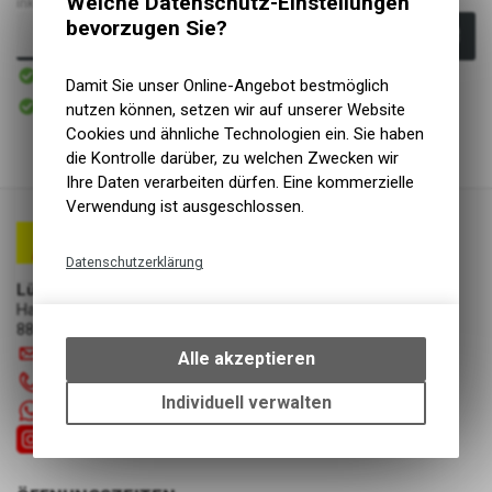
Welche Datenschutz-Einstellungen
inkl. MwSt., zzgl.
Versandkosten
bevorzugen Sie?
In den Warenkorb
Sofort verfügbar
Versand
Damit Sie unser Online-Angebot bestmöglich
Sofort abholbar
nutzen können, setzen wir auf unserer Website
Abholung Lüscher Motor- & Bike World
Cookies und ähnliche Technologien ein. Sie haben
die Kontrolle darüber, zu welchen Zwecken wir
Ihre Daten verarbeiten dürfen. Eine kommerzielle
Verwendung ist ausgeschlossen.
Datenschutzerklärung
Lüscher Motor- & Bike World
Technische Funktionen
Hauptstrasse 29a
Wir erfassen und speichern
8867 Niederurnen
bestimmte Interaktionen und
info
@
luscherag.ch
Alle akzeptieren
Einstellungen auf Ihrem Gerät,
055 610 31 31
um die grundlegenden
Individuell verwalten
+41 55 6103131
Funktionen unseres Online-
Angebots, wie die Verwendung
des Warenkorbs, zu
ermöglichen. Bitte beachten Sie,