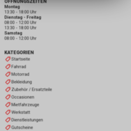
ÖFFNUNGSZEITEN
dass die gespeicherten Daten
Montag
keinerlei Rückschlüsse auf Ihre
13:30 - 18:00 Uhr
Dienstag - Freitag
persönlichen Informationen
08:00 - 12:00 Uhr
zulassen.
13:30 - 18:00 Uhr
Samstag
08:00 - 12:00 Uhr
KATEGORIEN
Startseite
Fahrrad
Motorrad
Bekleidung
Zubehör / Ersatzteile
Occasionen
Mietfahrzeuge
Werkstatt
Dienstleistungen
Gutscheine