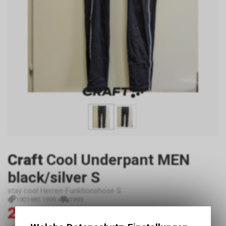
Craft
Cool Underpant MEN
black/silver S
stay cool Herren-Funktionshose S
1901485 1999 4
1999
28.00
55.00
CHF
CHF