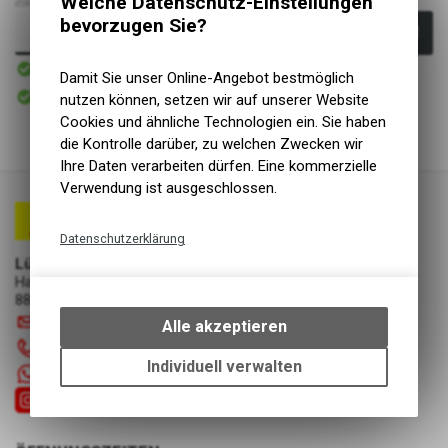
Welche Datenschutz-Einstellungen
inkl. MwSt., zzgl.
Versandkosten
bevorzugen Sie?
In den Warenkorb
Sofort verfügbar
Versand
Damit Sie unser Online-Angebot bestmöglich
Sofort abholbar
nutzen können, setzen wir auf unserer Website
Abholung Lüscher Motor- & Bike World
Cookies und ähnliche Technologien ein. Sie haben
die Kontrolle darüber, zu welchen Zwecken wir
Ihre Daten verarbeiten dürfen. Eine kommerzielle
Verwendung ist ausgeschlossen.
Datenschutzerklärung
Lüscher Motor- & Bike World
Technische Funktionen
Hauptstrasse 29a
Wir erfassen und speichern
8867 Niederurnen
bestimmte Interaktionen und
info
@
luscherag.ch
Alle akzeptieren
Einstellungen auf Ihrem Gerät,
055 610 31 31
um die grundlegenden
Individuell verwalten
+41 55 6103131
Funktionen unseres Online-
Angebots, wie die Verwendung
des Warenkorbs, zu
ermöglichen. Bitte beachten Sie,