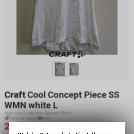
Craft
Cool Concept Piece SS
WMN white L
stay cool Funktions-Damen-Shirt L
1901376 1900 40
1900
29.00
59.00
CHF
CHF