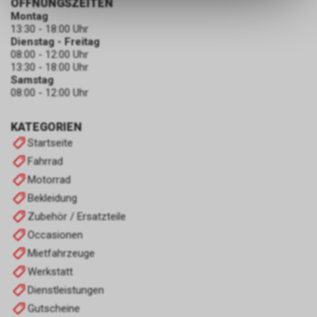
ÖFFNUNGSZEITEN
dass die gespeicherten Daten
Montag
keinerlei Rückschlüsse auf Ihre
13:30 - 18:00 Uhr
Dienstag - Freitag
persönlichen Informationen
08:00 - 12:00 Uhr
zulassen.
13:30 - 18:00 Uhr
Samstag
08:00 - 12:00 Uhr
KATEGORIEN
Startseite
Fahrrad
Motorrad
Bekleidung
Zubehör / Ersatzteile
Occasionen
Mietfahrzeuge
Werkstatt
Dienstleistungen
Gutscheine