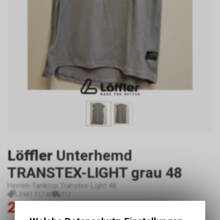
Löffler
Unterhemd
TRANSTEX-LIGHT grau 48
Herren-Tanktop Transtex-Light 48
L2941 717 48
717
20.00
45.00
CHF
CHF