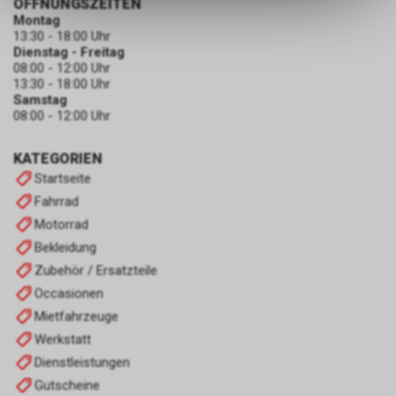
ÖFFNUNGSZEITEN
dass die gespeicherten Daten
Montag
keinerlei Rückschlüsse auf Ihre
13:30 - 18:00 Uhr
Dienstag - Freitag
persönlichen Informationen
08:00 - 12:00 Uhr
zulassen.
13:30 - 18:00 Uhr
Samstag
08:00 - 12:00 Uhr
KATEGORIEN
Startseite
Fahrrad
Motorrad
Bekleidung
Zubehör / Ersatzteile
Occasionen
Mietfahrzeuge
Werkstatt
Dienstleistungen
Gutscheine