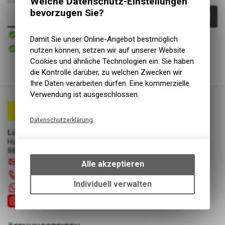
Welche Datenschutz-Einstellungen
inkl. MwSt., zzgl.
Versandkosten
bevorzugen Sie?
In den Warenkorb
Sofort verfügbar
Versand
Damit Sie unser Online-Angebot bestmöglich
Sofort abholbar
nutzen können, setzen wir auf unserer Website
Abholung Lüscher Motor- & Bike World
Cookies und ähnliche Technologien ein. Sie haben
die Kontrolle darüber, zu welchen Zwecken wir
Ihre Daten verarbeiten dürfen. Eine kommerzielle
Verwendung ist ausgeschlossen.
Datenschutzerklärung
Lüscher Motor- & Bike World
Technische Funktionen
Hauptstrasse 29a
Wir erfassen und speichern
8867 Niederurnen
bestimmte Interaktionen und
info
@
luscherag.ch
Alle akzeptieren
Einstellungen auf Ihrem Gerät,
055 610 31 31
um die grundlegenden
Individuell verwalten
+41 55 6103131
Funktionen unseres Online-
Angebots, wie die Verwendung
des Warenkorbs, zu
ermöglichen. Bitte beachten Sie,