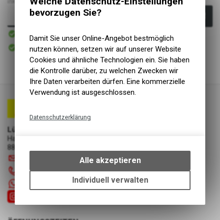
Welche Datenschutz-Einstellungen
inkl. MwSt., zzgl.
Versandkosten
bevorzugen Sie?
In den Warenkorb
Sofort verfügbar
Versand
Damit Sie unser Online-Angebot bestmöglich
Sofort abholbar
nutzen können, setzen wir auf unserer Website
Abholung Lüscher Motor- & Bike World
Cookies und ähnliche Technologien ein. Sie haben
die Kontrolle darüber, zu welchen Zwecken wir
Ihre Daten verarbeiten dürfen. Eine kommerzielle
Verwendung ist ausgeschlossen.
Datenschutzerklärung
Lüscher Motor- & Bike World
Technische Funktionen
Hauptstrasse 29a
Wir erfassen und speichern
8867 Niederurnen
bestimmte Interaktionen und
info
@
luscherag.ch
Alle akzeptieren
Einstellungen auf Ihrem Gerät,
055 610 31 31
um die grundlegenden
Individuell verwalten
+41 55 6103131
Funktionen unseres Online-
Angebots, wie die Verwendung
des Warenkorbs, zu
ermöglichen. Bitte beachten Sie,