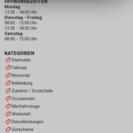
ÖFFNUNGSZEITEN
dass die gespeicherten Daten
Montag
keinerlei Rückschlüsse auf Ihre
13:30 - 18:00 Uhr
Dienstag - Freitag
persönlichen Informationen
08:00 - 12:00 Uhr
zulassen.
13:30 - 18:00 Uhr
Samstag
08:00 - 12:00 Uhr
KATEGORIEN
Startseite
Fahrrad
Motorrad
Bekleidung
Zubehör / Ersatzteile
Occasionen
Mietfahrzeuge
Werkstatt
Dienstleistungen
Gutscheine