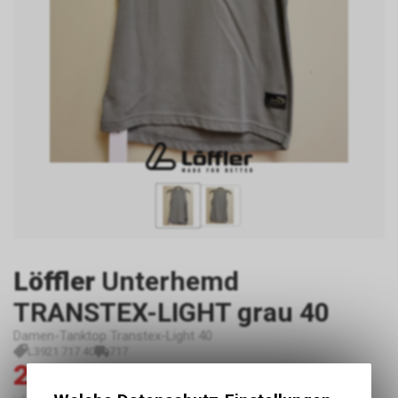
Löffler
Unterhemd
TRANSTEX-LIGHT grau 40
Damen-Tanktop Transtex-Light 40
L3921 717 40
717
20.00
39.90
CHF
CHF