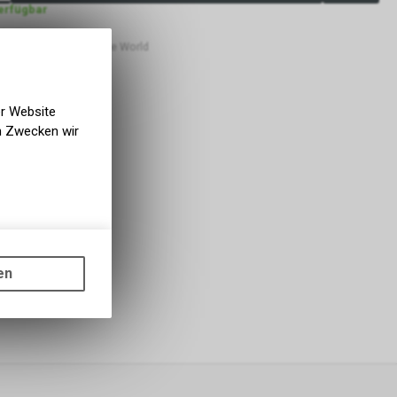
verfügbar
bholbar
 Lüscher Motor- & Bike World
er Website
en Zwecken wir
gen auf
ots, wie die
en
ass die
nformationen