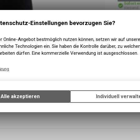
Sofort 
Versand
Sofort a
Abholung
tenschutz-Einstellungen bevorzugen Sie?
er Online-Angebot bestmöglich nutzen können, setzen wir auf unser
nliche Technologien ein. Sie haben die Kontrolle darüber, zu welch
arbeiten dürfen. Eine kommerzielle Verwendung ist ausgeschlossen.
ärung
Technische Funktionen
Wir erfassen und speichern bestimmte Interaktionen und Einstellun
Ihrem Gerät, um die grundlegenden Funktionen unseres Online-Angeb
Alle akzeptieren
Individuell verwalt
Verwendung des Warenkorbs, zu ermöglichen. Bitte beachten Sie, d
gespeicherten Daten keinerlei Rückschlüsse auf Ihre persönlichen I
zulassen.