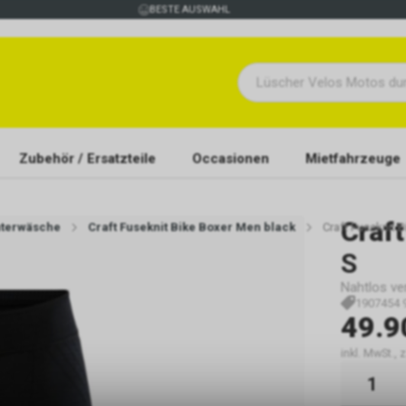
BESTE AUSWAHL
Zubehör / Ersatzteile
Occasionen
Mietfahrzeuge
Craft
nterwäsche
Craft Fuseknit Bike Boxer Men black
Craft Fuseknit 
S
Nahtlos ve
1907454 
49.9
inkl. MwSt., 