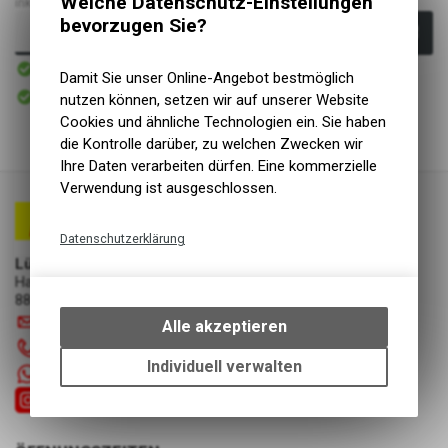
Welche Datenschutz-Einstellungen
inkl. MwSt., zzgl.
Versandkosten
bevorzugen Sie?
In den Warenkorb
Sofort verfügbar
Versand
Damit Sie unser Online-Angebot bestmöglich
Sofort abholbar
nutzen können, setzen wir auf unserer Website
Abholung Lüscher Motor- & Bike World
Cookies und ähnliche Technologien ein. Sie haben
die Kontrolle darüber, zu welchen Zwecken wir
Ihre Daten verarbeiten dürfen. Eine kommerzielle
Verwendung ist ausgeschlossen.
Datenschutzerklärung
Lüscher Motor- & Bike World
Technische Funktionen
Hauptstrasse 29a
Wir erfassen und speichern
8867 Niederurnen
bestimmte Interaktionen und
info
@
luscherag.ch
Alle akzeptieren
Einstellungen auf Ihrem Gerät,
055 610 31 31
um die grundlegenden
Individuell verwalten
+41 55 6103131
Funktionen unseres Online-
Angebots, wie die Verwendung
des Warenkorbs, zu
ermöglichen. Bitte beachten Sie,