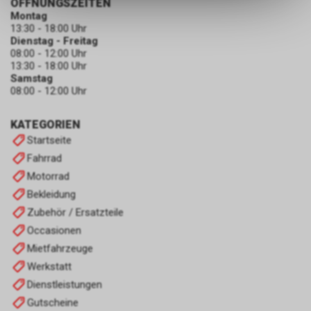
ÖFFNUNGSZEITEN
dass die gespeicherten Daten
Montag
keinerlei Rückschlüsse auf Ihre
13:30 - 18:00 Uhr
Dienstag - Freitag
persönlichen Informationen
08:00 - 12:00 Uhr
zulassen.
13:30 - 18:00 Uhr
Samstag
08:00 - 12:00 Uhr
KATEGORIEN
Startseite
Fahrrad
Motorrad
Bekleidung
Zubehör / Ersatzteile
Occasionen
Mietfahrzeuge
Werkstatt
Dienstleistungen
Gutscheine