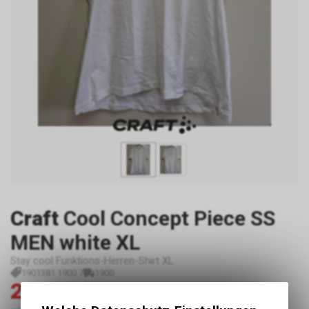
Craft
Cool Concept Piece SS
MEN white XL
Stay cool Funktions-Herren-Shirt XL
1901381 1900 7
1900
29.00
59.00
CHF
CHF