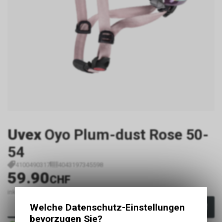
Uvex
Oyo Plum-dust Rose 50-
54
4100490317
4043197345598
59.90
CHF
inkl. MwSt., zzgl.
Versandkosten
Welche Datenschutz-Einstellungen
In den Warenkorb
bevorzugen Sie?
Sofort verfügbar