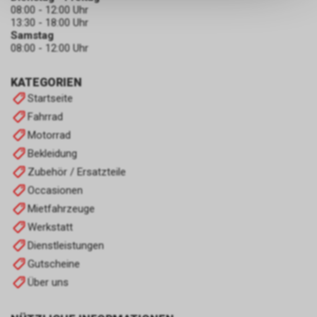
keinerlei Rückschlüsse auf Ihre
08:00 - 12:00 Uhr
persönlichen Informationen
13:30 - 18:00 Uhr
zulassen.
Samstag
08:00 - 12:00 Uhr
KATEGORIEN
Startseite
Fahrrad
Motorrad
Bekleidung
Zubehör / Ersatzteile
Occasionen
Mietfahrzeuge
Werkstatt
Dienstleistungen
Gutscheine
Über uns