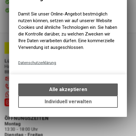
Versand
Sofort abholbar
Abholung Lüscher Motor- & Bike World
Damit Sie unser Online-Angebot bestmöglich
nutzen können, setzen wir auf unserer Website
Cookies und ähnliche Technologien ein. Sie haben
die Kontrolle darüber, zu welchen Zwecken wir
Ihre Daten verarbeiten dürfen. Eine kommerzielle
Verwendung ist ausgeschlossen.
Lüscher Motor- & Bike World
Datenschutzerklärung
Hauptstrasse 29a
8867 Niederurnen
Technische Funktionen
info
@
luscherag.ch
Wir erfassen und speichern
055 610 31 31
bestimmte Interaktionen und
Alle akzeptieren
Einstellungen auf Ihrem Gerät,
+41 55 6103131
um die grundlegenden
Individuell verwalten
Funktionen unseres Online-
Angebots, wie die Verwendung
ÖFFNUNGSZEITEN
des Warenkorbs, zu
Montag
ermöglichen. Bitte beachten Sie,
13:30 - 18:00 Uhr
dass die gespeicherten Daten
Dienstag - Freitag