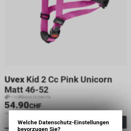
Uvex
Kid 2 Cc Pink Unicorn
Matt 46-52
P7705
4043197380759
54.90
CHF
inkl. MwSt., zzgl.
Versandkosten
Welche Datenschutz-Einstellungen
In den Warenkorb
bevorzugen Sie?
Sofort verfügbar