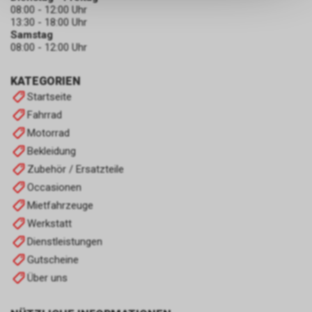
keinerlei Rückschlüsse auf Ihre
08:00 - 12:00 Uhr
persönlichen Informationen
13:30 - 18:00 Uhr
zulassen.
Samstag
08:00 - 12:00 Uhr
KATEGORIEN
Startseite
Fahrrad
Motorrad
Bekleidung
Zubehör / Ersatzteile
Occasionen
Mietfahrzeuge
Werkstatt
Dienstleistungen
Gutscheine
Über uns