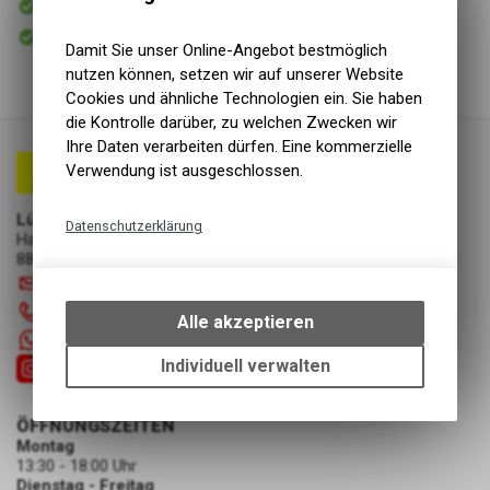
Versand
Sofort abholbar
Abholung Lüscher Motor- & Bike World
Damit Sie unser Online-Angebot bestmöglich
nutzen können, setzen wir auf unserer Website
Cookies und ähnliche Technologien ein. Sie haben
die Kontrolle darüber, zu welchen Zwecken wir
Ihre Daten verarbeiten dürfen. Eine kommerzielle
Verwendung ist ausgeschlossen.
Lüscher Motor- & Bike World
Datenschutzerklärung
Hauptstrasse 29a
8867 Niederurnen
Technische Funktionen
info
@
luscherag.ch
Wir erfassen und speichern
055 610 31 31
bestimmte Interaktionen und
Alle akzeptieren
Einstellungen auf Ihrem Gerät,
+41 55 6103131
um die grundlegenden
Individuell verwalten
Funktionen unseres Online-
Angebots, wie die Verwendung
ÖFFNUNGSZEITEN
des Warenkorbs, zu
Montag
ermöglichen. Bitte beachten Sie,
13:30 - 18:00 Uhr
dass die gespeicherten Daten
Dienstag - Freitag