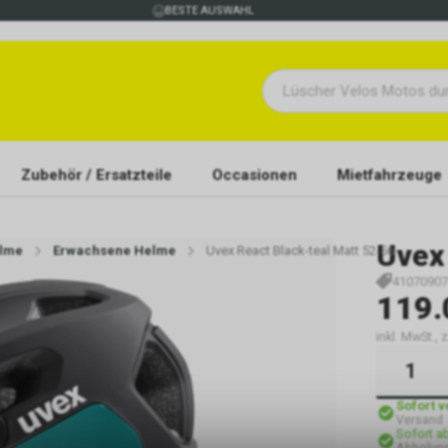
BESTE AUSWAHL
Zubehör / Ersatzteile
Occasionen
Mietfahrzeuge
Uvex
elme
Erwachsene Helme
Uvex React Black-teal Matt 52-56
41070907
119.
inkl. MwSt., 
Sofort 
Versand
Sofort a
Abholung