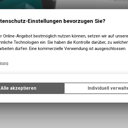
tenschutz-Einstellungen bevorzugen Sie?
er Online-Angebot bestmöglich nutzen können, setzen wir auf unser
nliche Technologien ein. Sie haben die Kontrolle darüber, zu welch
arbeiten dürfen. Eine kommerzielle Verwendung ist ausgeschlossen.
ärung
Technische Funktionen
Wir erfassen und speichern bestimmte Interaktionen und Einstellun
Ihrem Gerät, um die grundlegenden Funktionen unseres Online-Angeb
Alle akzeptieren
Individuell verwalt
Verwendung des Warenkorbs, zu ermöglichen. Bitte beachten Sie, d
gespeicherten Daten keinerlei Rückschlüsse auf Ihre persönlichen I
zulassen.