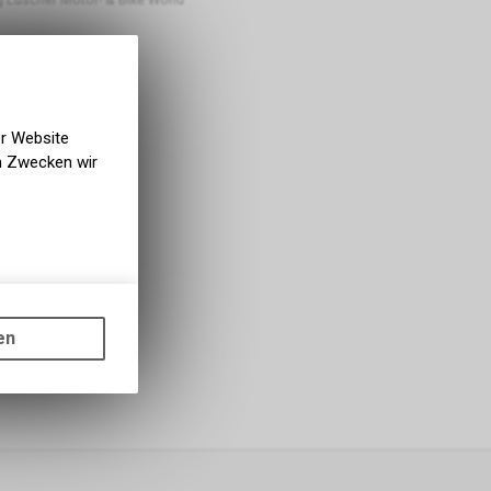
er Website
en Zwecken wir
gen auf
ots, wie die
en
ass die
nformationen