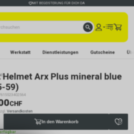
MIT BEGEISTERUNG FÜR DICH DA
Werkstatt
Dienstleistungen
Gutscheine
Übe
t
Helmet Arx Plus mineral blue
59)
5-59)
7615523402564
00
CHF
zzgl.
Versandkosten
In den Warenkorb
verfügbar