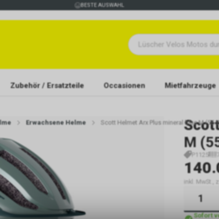
BESTE AUSWAHL
Zubehör / Ersatzteile
Occasionen
Mietfahrzeuge
Scot
elme
Erwachsene Helme
Scott Helmet Arx Plus mineral blue M (55-
M (5
P1125
140.
inkl. MwSt., 
Sofort 