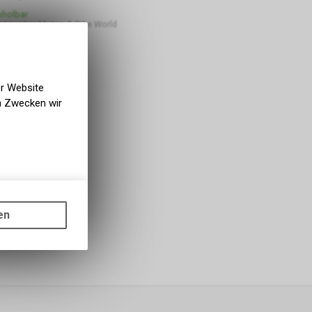
bholbar
 Lüscher Motor- & Bike World
er Website
en Zwecken wir
gen auf
ots, wie die
en
ass die
nformationen