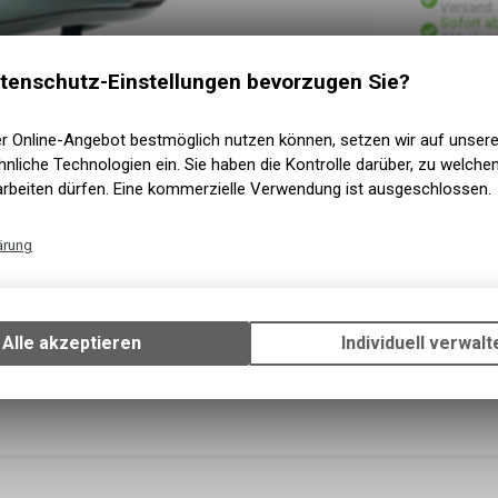
Versand
Sofort a
Abholung
tenschutz-Einstellungen bevorzugen Sie?
er Online-Angebot bestmöglich nutzen können, setzen wir auf unser
nliche Technologien ein. Sie haben die Kontrolle darüber, zu welch
arbeiten dürfen. Eine kommerzielle Verwendung ist ausgeschlossen.
ärung
Technische Funktionen
Wir erfassen und speichern bestimmte Interaktionen und Einstellun
Ihrem Gerät, um die grundlegenden Funktionen unseres Online-Angeb
Alle akzeptieren
Individuell verwalt
Verwendung des Warenkorbs, zu ermöglichen. Bitte beachten Sie, d
gespeicherten Daten keinerlei Rückschlüsse auf Ihre persönlichen I
zulassen.