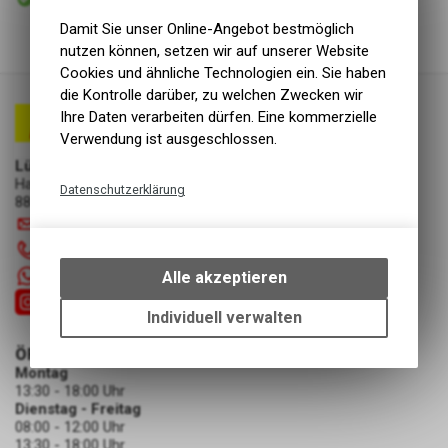
Abholung Lüscher Motor- & Bike World
Damit Sie unser Online-Angebot bestmöglich
nutzen können, setzen wir auf unserer Website
Cookies und ähnliche Technologien ein. Sie haben
die Kontrolle darüber, zu welchen Zwecken wir
Ihre Daten verarbeiten dürfen. Eine kommerzielle
Verwendung ist ausgeschlossen.
Lüscher Motor- & Bike World
Hauptstrasse 29a
Datenschutzerklärung
8867 Niederurnen
Technische Funktionen
info
@
luscherag.ch
Wir erfassen und speichern
055 610 31 31
bestimmte Interaktionen und
+41 55 6103131
Alle akzeptieren
Einstellungen auf Ihrem Gerät,
um die grundlegenden
Individuell verwalten
Funktionen unseres Online-
ÖFFNUNGSZEITEN
Angebots, wie die Verwendung
Montag
des Warenkorbs, zu
13:30 - 18:00 Uhr
ermöglichen. Bitte beachten Sie,
Dienstag - Freitag
dass die gespeicherten Daten
08:00 - 12:00 Uhr
keinerlei Rückschlüsse auf Ihre
13:30 - 18:00 Uhr