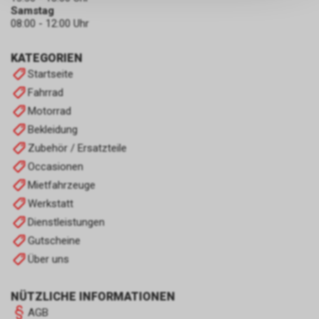
persönlichen Informationen
Samstag
zulassen.
08:00 - 12:00 Uhr
KATEGORIEN
Startseite
Fahrrad
Motorrad
Bekleidung
Zubehör / Ersatzteile
Occasionen
Mietfahrzeuge
Werkstatt
Dienstleistungen
Gutscheine
Über uns
NÜTZLICHE INFORMATIONEN
AGB