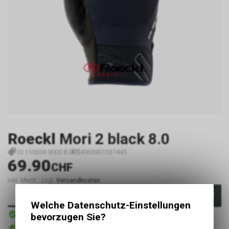
Roeckl
Mori 2 black 8.0
10 110059 9000 8.0
4065901037445
69.90
CHF
inkl. MwSt., zzgl.
Versandkosten
In den Warenkorb
Welche Datenschutz-Einstellungen
Sofort verfügbar
bevorzugen Sie?
Versand
Sofort abholbar