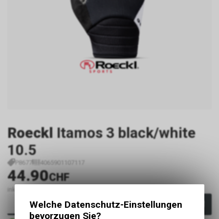
Roeckl
Itamos 3 black/white
10.5
P8677
4065901107117
44.90
CHF
inkl. MwSt., zzgl.
Versandkosten
Welche Datenschutz-Einstellungen
In den Warenkorb
bevorzugen Sie?
1 - 3 Tage ab Lager Lieferant