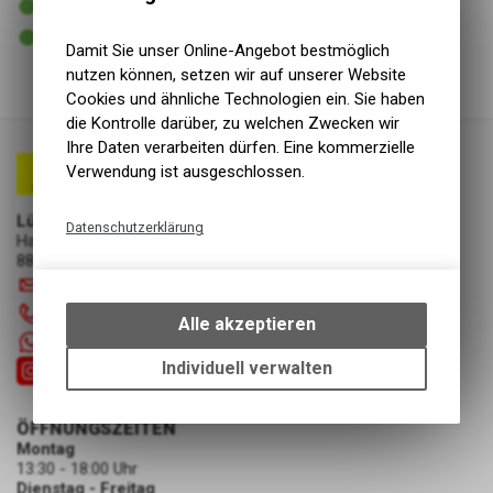
Versand
1 - 3 Tage ab Lager Lieferant
Abholung Lüscher Motor- & Bike World
Damit Sie unser Online-Angebot bestmöglich
nutzen können, setzen wir auf unserer Website
Cookies und ähnliche Technologien ein. Sie haben
die Kontrolle darüber, zu welchen Zwecken wir
Ihre Daten verarbeiten dürfen. Eine kommerzielle
Verwendung ist ausgeschlossen.
Lüscher Motor- & Bike World
Datenschutzerklärung
Hauptstrasse 29a
8867 Niederurnen
Technische Funktionen
info
@
luscherag.ch
Wir erfassen und speichern
055 610 31 31
bestimmte Interaktionen und
Alle akzeptieren
Einstellungen auf Ihrem Gerät,
+41 55 6103131
um die grundlegenden
Individuell verwalten
Funktionen unseres Online-
Angebots, wie die Verwendung
ÖFFNUNGSZEITEN
des Warenkorbs, zu
Montag
ermöglichen. Bitte beachten Sie,
13:30 - 18:00 Uhr
dass die gespeicherten Daten
Dienstag - Freitag