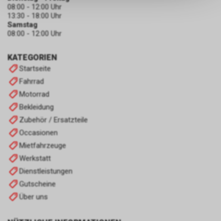
keinerlei Rückschlüsse auf Ihre
08:00 - 12:00 Uhr
persönlichen Informationen
13:30 - 18:00 Uhr
zulassen.
Samstag
08:00 - 12:00 Uhr
KATEGORIEN
Startseite
Fahrrad
Motorrad
Bekleidung
Zubehör / Ersatzteile
Occasionen
Mietfahrzeuge
Werkstatt
Dienstleistungen
Gutscheine
Über uns