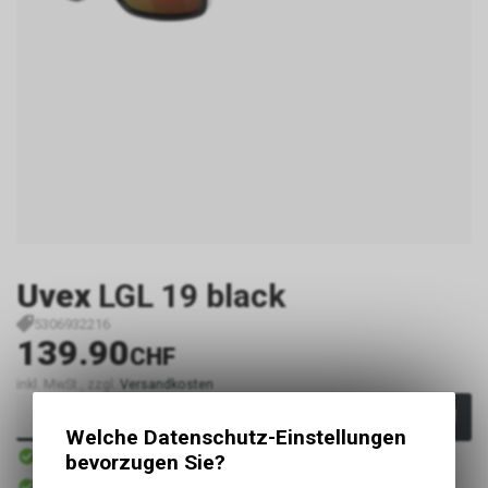
Uvex
LGL 19 black
5306932216
139.90
CHF
inkl. MwSt., zzgl.
Versandkosten
In den Warenkorb
Welche Datenschutz-Einstellungen
Sofort verfügbar
bevorzugen Sie?
Versand
Sofort abholbar