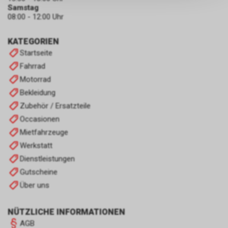
persönlichen Informationen
Samstag
zulassen.
08:00 - 12:00 Uhr
KATEGORIEN
Startseite
Fahrrad
Motorrad
Bekleidung
Zubehör / Ersatzteile
Occasionen
Mietfahrzeuge
Werkstatt
Dienstleistungen
Gutscheine
Über uns
NÜTZLICHE INFORMATIONEN
AGB