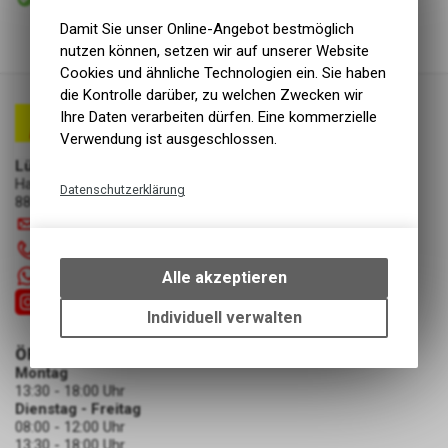
Abholung Lüscher Motor- & Bike World
Damit Sie unser Online-Angebot bestmöglich
nutzen können, setzen wir auf unserer Website
Cookies und ähnliche Technologien ein. Sie haben
die Kontrolle darüber, zu welchen Zwecken wir
Ihre Daten verarbeiten dürfen. Eine kommerzielle
Verwendung ist ausgeschlossen.
Lüscher Motor- & Bike World
Hauptstrasse 29a
Datenschutzerklärung
8867 Niederurnen
Technische Funktionen
info
@
luscherag.ch
Wir erfassen und speichern
055 610 31 31
bestimmte Interaktionen und
+41 55 6103131
Alle akzeptieren
Einstellungen auf Ihrem Gerät,
um die grundlegenden
Individuell verwalten
Funktionen unseres Online-
ÖFFNUNGSZEITEN
Angebots, wie die Verwendung
Montag
des Warenkorbs, zu
13:30 - 18:00 Uhr
ermöglichen. Bitte beachten Sie,
Dienstag - Freitag
dass die gespeicherten Daten
08:00 - 12:00 Uhr
keinerlei Rückschlüsse auf Ihre
13:30 - 18:00 Uhr