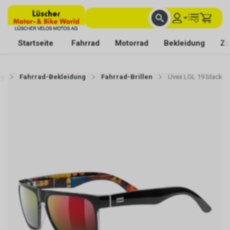
FACHKUNDIGE BERATUNG
BESTE AUSWAHL
MIT BEGEISTERUNG FÜR DICH DA
Startseite
Fahrrad
Motorrad
Bekleidung
Zu
ng
Fahrrad-Bekleidung
Fahrrad-Brillen
Uvex LGL 19 black