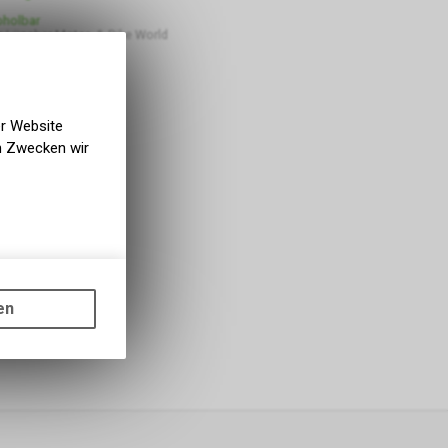
bholbar
 Lüscher Motor- & Bike World
er Website
en Zwecken wir
gen auf
ots, wie die
en
ass die
nformationen