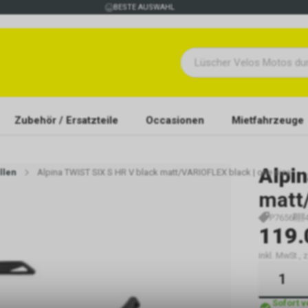
BESTE AUSWAHL
Zubehör / Ersatzteile
Occasionen
Mietfahrzeuge
Alpi
llen
Alpina TWIST SIX S HR V black matt/VARIOFLEX black | one size
matt/
P7656
119.
inkl. MwSt., 
Sofort 