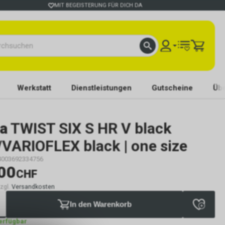
MIT BEGEISTERUNG FÜR DICH DA
Werkstatt
Dienstleistungen
Gutscheine
Übe
na
TWIST SIX S HR V black
VARIOFLEX black | one size
4003692334756
00
CHF
zzgl.
Versandkosten
In den Warenkorb
verfügbar