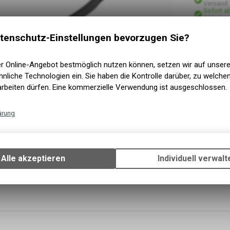
Versand
Sofort a
Abholung
tenschutz-Einstellungen bevorzugen Sie?
er Online-Angebot bestmöglich nutzen können, setzen wir auf unser
nliche Technologien ein. Sie haben die Kontrolle darüber, zu welch
arbeiten dürfen. Eine kommerzielle Verwendung ist ausgeschlossen.
ärung
Technische Funktionen
Wir erfassen und speichern bestimmte Interaktionen und Einstellun
Ihrem Gerät, um die grundlegenden Funktionen unseres Online-Angeb
Alle akzeptieren
Individuell verwalt
Verwendung des Warenkorbs, zu ermöglichen. Bitte beachten Sie, d
gespeicherten Daten keinerlei Rückschlüsse auf Ihre persönlichen I
zulassen.