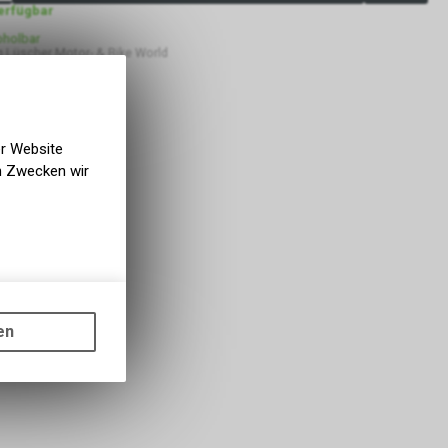
verfügbar
bholbar
 Lüscher Motor- & Bike World
er Website
en Zwecken wir
gen auf
ots, wie die
en
ass die
nformationen