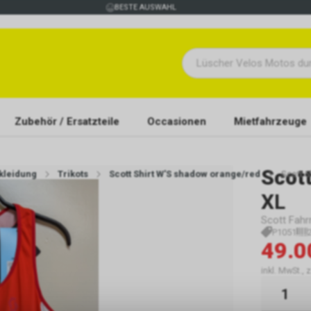
BESTE AUSWAHL
Zubehör / Ersatzteile
Occasionen
Mietfahrzeuge
Scot
kleidung
Trikots
Scott Shirt W'S shadow orange/red
Scott 
XL
Scott Fahr
P1051
49.0
inkl. MwSt., 