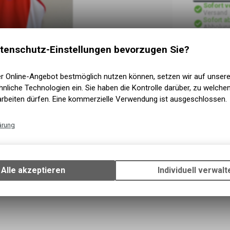
Sofort 
Versand
Sofort a
Abholung
tenschutz-Einstellungen bevorzugen Sie?
er Online-Angebot bestmöglich nutzen können, setzen wir auf unser
nliche Technologien ein. Sie haben die Kontrolle darüber, zu welch
arbeiten dürfen. Eine kommerzielle Verwendung ist ausgeschlossen.
ärung
Technische Funktionen
Wir erfassen und speichern bestimmte Interaktionen und Einstellun
Ihrem Gerät, um die grundlegenden Funktionen unseres Online-Angeb
Alle akzeptieren
Individuell verwalt
Verwendung des Warenkorbs, zu ermöglichen. Bitte beachten Sie, d
gespeicherten Daten keinerlei Rückschlüsse auf Ihre persönlichen I
zulassen.