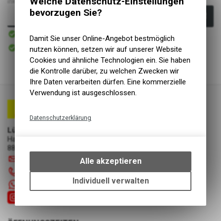
Welche Datenschutz-Einstellungen
inkl. MwSt., zzgl.
Versandkosten
bevorzugen Sie?
In den Warenkorb
Sofort verfügbar
Versand
Damit Sie unser Online-Angebot bestmöglich
Sofort abholbar
nutzen können, setzen wir auf unserer Website
Abholung Lüscher Motor- & Bike World
Cookies und ähnliche Technologien ein. Sie haben
die Kontrolle darüber, zu welchen Zwecken wir
Ihre Daten verarbeiten dürfen. Eine kommerzielle
Verwendung ist ausgeschlossen.
Datenschutzerklärung
Lüscher Motor- & Bike World
Technische Funktionen
Hauptstrasse 29a
Wir erfassen und speichern
8867 Niederurnen
bestimmte Interaktionen und
info
@
luscherag.ch
Alle akzeptieren
Einstellungen auf Ihrem Gerät,
055 610 31 31
um die grundlegenden
Individuell verwalten
+41 55 6103131
Funktionen unseres Online-
Angebots, wie die Verwendung
des Warenkorbs, zu
ermöglichen. Bitte beachten Sie,