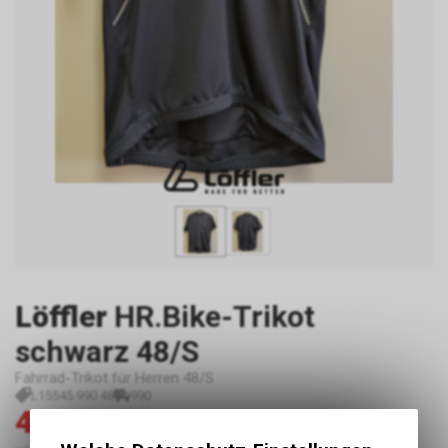
Löffler
HR.Bike-Trikot
schwarz 48/S
Fahrrad-Trikot für Herren 48/S
L15545 990 48
990
44.00
89.00
CHF
CHF