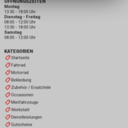
ÖFFNUNGSZEITEN
dass die gespeicherten Daten
Montag
keinerlei Rückschlüsse auf Ihre
13:30 - 18:00 Uhr
Dienstag - Freitag
persönlichen Informationen
08:00 - 12:00 Uhr
zulassen.
13:30 - 18:00 Uhr
Samstag
08:00 - 12:00 Uhr
KATEGORIEN
Startseite
Fahrrad
Motorrad
Bekleidung
Zubehör / Ersatzteile
Occasionen
Mietfahrzeuge
Werkstatt
Dienstleistungen
Gutscheine