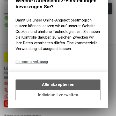
Welche Datenschutz-Einstellungen
inkl. MwSt., zzgl.
Versandkosten
bevorzugen Sie?
In den Warenkorb
Sofort verfügbar
Versand
Damit Sie unser Online-Angebot bestmöglich
Sofort abholbar
nutzen können, setzen wir auf unserer Website
Abholung Lüscher Motor- & Bike World
Cookies und ähnliche Technologien ein. Sie haben
die Kontrolle darüber, zu welchen Zwecken wir
Ihre Daten verarbeiten dürfen. Eine kommerzielle
Verwendung ist ausgeschlossen.
Datenschutzerklärung
Lüscher Motor- & Bike World
Technische Funktionen
Hauptstrasse 29a
Wir erfassen und speichern
8867 Niederurnen
bestimmte Interaktionen und
info
@
luscherag.ch
Alle akzeptieren
Einstellungen auf Ihrem Gerät,
055 610 31 31
um die grundlegenden
Individuell verwalten
+41 55 6103131
Funktionen unseres Online-
Angebots, wie die Verwendung
des Warenkorbs, zu
ermöglichen. Bitte beachten Sie,