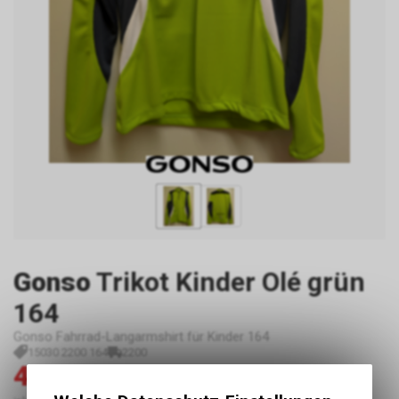
Gonso
Trikot Kinder Olé grün
164
Gonso Fahrrad-Langarmshirt für Kinder 164
15030 2200 164
2200
44.00
89.90
CHF
CHF