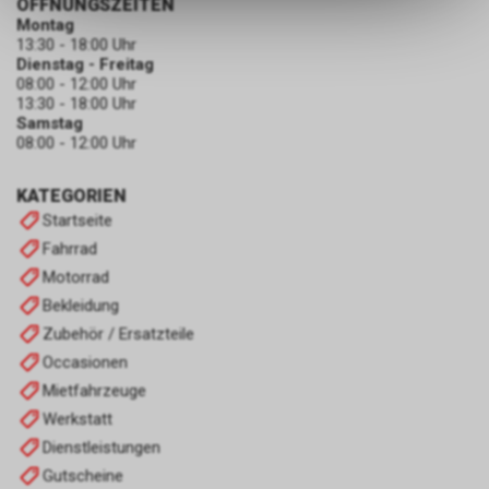
ÖFFNUNGSZEITEN
dass die gespeicherten Daten
Montag
keinerlei Rückschlüsse auf Ihre
13:30 - 18:00 Uhr
Dienstag - Freitag
persönlichen Informationen
08:00 - 12:00 Uhr
zulassen.
13:30 - 18:00 Uhr
Samstag
08:00 - 12:00 Uhr
KATEGORIEN
Startseite
Fahrrad
Motorrad
Bekleidung
Zubehör / Ersatzteile
Occasionen
Mietfahrzeuge
Werkstatt
Dienstleistungen
Gutscheine