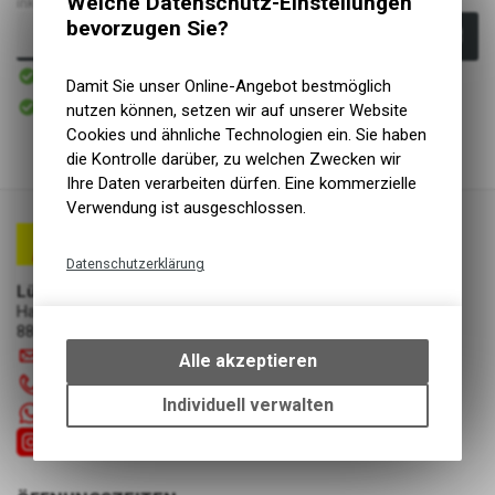
Welche Datenschutz-Einstellungen
inkl. MwSt., zzgl.
Versandkosten
bevorzugen Sie?
In den Warenkorb
Sofort verfügbar
Versand
Damit Sie unser Online-Angebot bestmöglich
Sofort abholbar
nutzen können, setzen wir auf unserer Website
Abholung Lüscher Motor- & Bike World
Cookies und ähnliche Technologien ein. Sie haben
die Kontrolle darüber, zu welchen Zwecken wir
Ihre Daten verarbeiten dürfen. Eine kommerzielle
Verwendung ist ausgeschlossen.
Datenschutzerklärung
Lüscher Motor- & Bike World
Technische Funktionen
Hauptstrasse 29a
Wir erfassen und speichern
8867 Niederurnen
bestimmte Interaktionen und
info
@
luscherag.ch
Alle akzeptieren
Einstellungen auf Ihrem Gerät,
055 610 31 31
um die grundlegenden
Individuell verwalten
+41 55 6103131
Funktionen unseres Online-
Angebots, wie die Verwendung
des Warenkorbs, zu
ermöglichen. Bitte beachten Sie,