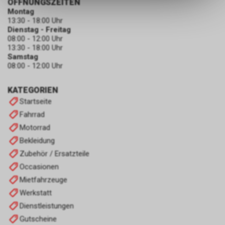
ÖFFNUNGSZEITEN
dass die gespeicherten Daten
Montag
keinerlei Rückschlüsse auf Ihre
13:30 - 18:00 Uhr
Dienstag - Freitag
persönlichen Informationen
08:00 - 12:00 Uhr
zulassen.
13:30 - 18:00 Uhr
Samstag
08:00 - 12:00 Uhr
KATEGORIEN
Startseite
Fahrrad
Motorrad
Bekleidung
Zubehör / Ersatzteile
Occasionen
Mietfahrzeuge
Werkstatt
Dienstleistungen
Gutscheine