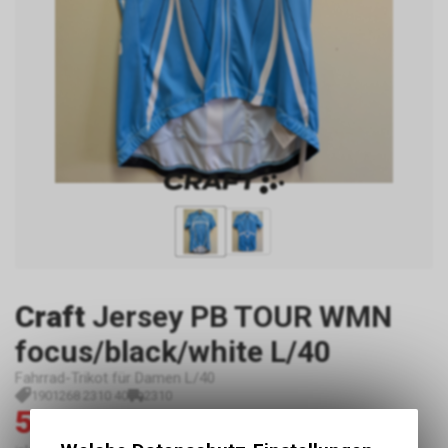
Craft
Jersey PB TOUR WMN
focus/black/white L/40
Fahrrad-Trikot für Damen L/40
1901268 2310 40
2310
59.00
119.00
CHF
CHF