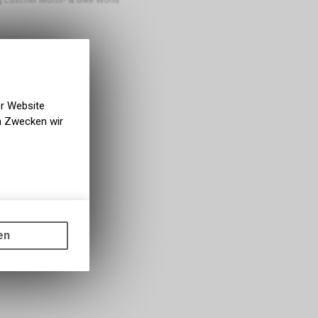
er Website
en Zwecken wir
gen auf
ots, wie die
en
ass die
nformationen