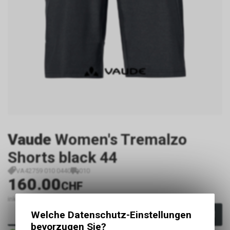
Vaude
Women's Tremalzo
Shorts black 44
VA42759 010 0440
010
160.00
CHF
inkl. MwSt., zzgl.
Versandkosten
Welche Datenschutz-Einstellungen
In den Warenkorb
bevorzugen Sie?
Sofort verfügbar