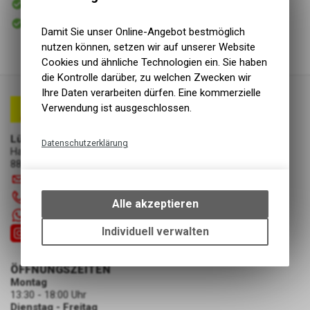
Versand
Sofort abholbar
Abholung Lüscher Motor- & Bike World
Damit Sie unser Online-Angebot bestmöglich
nutzen können, setzen wir auf unserer Website
Cookies und ähnliche Technologien ein. Sie haben
die Kontrolle darüber, zu welchen Zwecken wir
Ihre Daten verarbeiten dürfen. Eine kommerzielle
Verwendung ist ausgeschlossen.
Lüscher Motor- & Bike World
Datenschutzerklärung
Hauptstrasse 29a
8867 Niederurnen
Technische Funktionen
info
@
luscherag.ch
Wir erfassen und speichern
055 610 31 31
bestimmte Interaktionen und
Alle akzeptieren
Einstellungen auf Ihrem Gerät,
+41 55 6103131
um die grundlegenden
Individuell verwalten
Funktionen unseres Online-
Angebots, wie die Verwendung
ÖFFNUNGSZEITEN
des Warenkorbs, zu
Montag
ermöglichen. Bitte beachten Sie,
13:30 - 18:00 Uhr
dass die gespeicherten Daten
Dienstag - Freitag