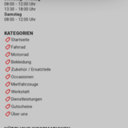
keinerlei Rückschlüsse auf Ihre
08:00 - 12:00 Uhr
persönlichen Informationen
13:30 - 18:00 Uhr
zulassen.
Samstag
08:00 - 12:00 Uhr
KATEGORIEN
Startseite
Fahrrad
Motorrad
Bekleidung
Zubehör / Ersatzteile
Occasionen
Mietfahrzeuge
Werkstatt
Dienstleistungen
Gutscheine
Über uns