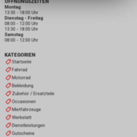
ÖFFNUNGSZEITEN
dass die gespeicherten Daten
Montag
keinerlei Rückschlüsse auf Ihre
13:30 - 18:00 Uhr
Dienstag - Freitag
persönlichen Informationen
08:00 - 12:00 Uhr
zulassen.
13:30 - 18:00 Uhr
Samstag
08:00 - 12:00 Uhr
KATEGORIEN
Startseite
Fahrrad
Motorrad
Bekleidung
Zubehör / Ersatzteile
Occasionen
Mietfahrzeuge
Werkstatt
Dienstleistungen
Gutscheine