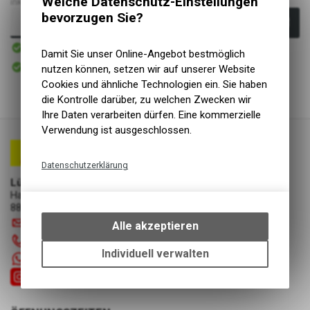
Welche Datenschutz-Einstellungen
inkl. MwSt., zzgl.
Versandkosten
bevorzugen Sie?
In den Warenkorb
Sofort verfügbar
Versand
Damit Sie unser Online-Angebot bestmöglich
Sofort abholbar
nutzen können, setzen wir auf unserer Website
Abholung Lüscher Motor- & Bike World
Cookies und ähnliche Technologien ein. Sie haben
die Kontrolle darüber, zu welchen Zwecken wir
Ihre Daten verarbeiten dürfen. Eine kommerzielle
Verwendung ist ausgeschlossen.
Datenschutzerklärung
Lüscher Motor- & Bike World
Technische Funktionen
Hauptstrasse 29a
Wir erfassen und speichern
8867 Niederurnen
bestimmte Interaktionen und
info
@
luscherag.ch
Alle akzeptieren
Einstellungen auf Ihrem Gerät,
055 610 31 31
um die grundlegenden
Individuell verwalten
+41 55 6103131
Funktionen unseres Online-
Angebots, wie die Verwendung
des Warenkorbs, zu
ermöglichen. Bitte beachten Sie,