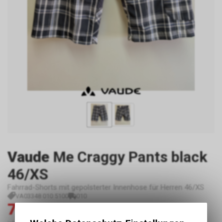
Vaude
Me Craggy Pants black
46/XS
Fahrrad-Shorts mit gepolsterter Innenhose für Herren 46/XS
VA03348 010 5100
010
75.00
150.00
CHF
CHF