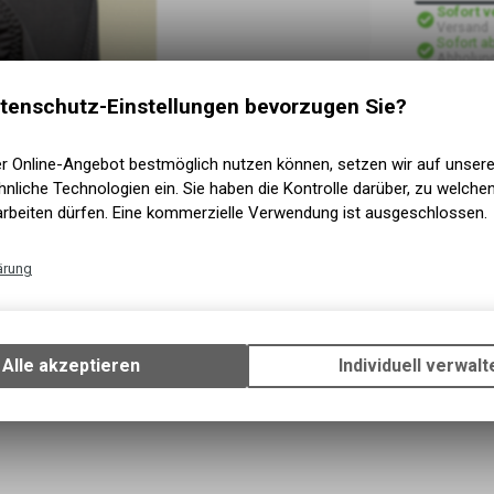
Sofort 
Versand
Sofort a
Abholung
tenschutz-Einstellungen bevorzugen Sie?
er Online-Angebot bestmöglich nutzen können, setzen wir auf unser
nliche Technologien ein. Sie haben die Kontrolle darüber, zu welch
arbeiten dürfen. Eine kommerzielle Verwendung ist ausgeschlossen.
ärung
Technische Funktionen
Wir erfassen und speichern bestimmte Interaktionen und Einstellun
Ihrem Gerät, um die grundlegenden Funktionen unseres Online-Angeb
Alle akzeptieren
Individuell verwalt
Verwendung des Warenkorbs, zu ermöglichen. Bitte beachten Sie, d
gespeicherten Daten keinerlei Rückschlüsse auf Ihre persönlichen I
zulassen.