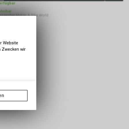
verfügbar
bholbar
 Lüscher Motor- & Bike World
er Website
en Zwecken wir
gen auf
ots, wie die
en
ass die
nformationen