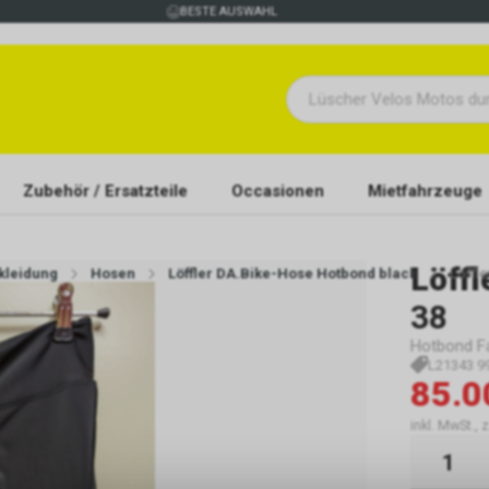
BESTE AUSWAHL
Zubehör / Ersatzteile
Occasionen
Mietfahrzeuge
Löffl
kleidung
Hosen
Löffler DA.Bike-Hose Hotbond black
Löffl
38
Hotbond Fa
L21343 9
85.0
inkl. MwSt., 