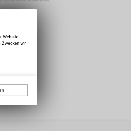
er Website
en Zwecken wir
gen auf
ots, wie die
en
ass die
nformationen