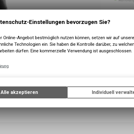
tenschutz-Einstellungen bevorzugen Sie?
er Online-Angebot bestmöglich nutzen können, setzen wir auf unser
nliche Technologien ein. Sie haben die Kontrolle darüber, zu welch
arbeiten dürfen. Eine kommerzielle Verwendung ist ausgeschlossen.
ärung
Technische Funktionen
Wir erfassen und speichern bestimmte Interaktionen und Einstellun
Ihrem Gerät, um die grundlegenden Funktionen unseres Online-Angeb
Alle akzeptieren
Individuell verwalt
Verwendung des Warenkorbs, zu ermöglichen. Bitte beachten Sie, d
gespeicherten Daten keinerlei Rückschlüsse auf Ihre persönlichen I
zulassen.