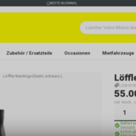
BESTE AUSWAHL
Zubehör / Ersatzteile
Occasionen
Mietfahrzeuge
Löffl
Löffler Beinlinge Elastic schwarz L
L20310 9
55.0
inkl. MwSt., 
Sofort 
Versand
Sofort a
Abholung