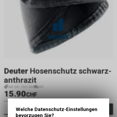
Deuter
Hosenschutz schwarz-
anthrazit
482 041 1301 844
041
15.90
CHF
inkl. MwSt., zzgl.
Versandkosten
Welche Datenschutz-Einstellungen
In den Warenkorb
bevorzugen Sie?
Sofort verfügbar