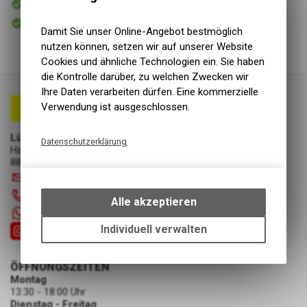
Versand
Sofort abholbar
Abholung Lüscher Motor- & Bike World
Damit Sie unser Online-Angebot bestmöglich
nutzen können, setzen wir auf unserer Website
Cookies und ähnliche Technologien ein. Sie haben
die Kontrolle darüber, zu welchen Zwecken wir
Ihre Daten verarbeiten dürfen. Eine kommerzielle
Verwendung ist ausgeschlossen.
Lüscher Motor- & Bike World
Datenschutzerklärung
Hauptstrasse 29a
8867 Niederurnen
Technische Funktionen
info
@
luscherag.ch
Wir erfassen und speichern
055 610 31 31
bestimmte Interaktionen und
Alle akzeptieren
Einstellungen auf Ihrem Gerät,
+41 55 6103131
um die grundlegenden
Individuell verwalten
Funktionen unseres Online-
Angebots, wie die Verwendung
ÖFFNUNGSZEITEN
des Warenkorbs, zu
Montag
ermöglichen. Bitte beachten Sie,
13:30 - 18:00 Uhr
dass die gespeicherten Daten
Dienstag - Freitag