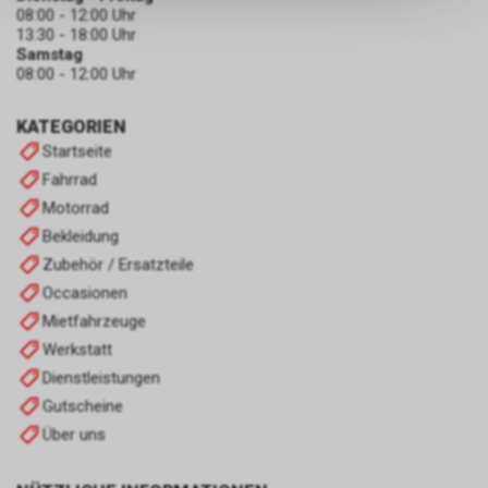
keinerlei Rückschlüsse auf Ihre
08:00 - 12:00 Uhr
persönlichen Informationen
13:30 - 18:00 Uhr
zulassen.
Samstag
08:00 - 12:00 Uhr
KATEGORIEN
Startseite
Fahrrad
Motorrad
Bekleidung
Zubehör / Ersatzteile
Occasionen
Mietfahrzeuge
Werkstatt
Dienstleistungen
Gutscheine
Über uns